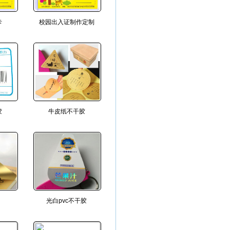
卡
校园出入证制作定制
胶
牛皮纸不干胶
光白pvc不干胶