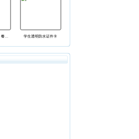
PVC价目表报价牌 餐单餐牌菜谱 PVC菜单
学生透明防水证件卡