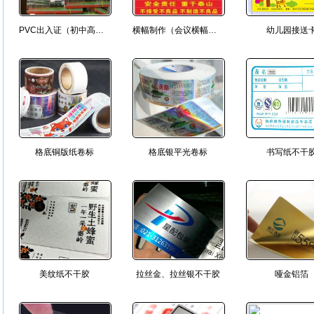
PVC出入证（初中高中小学出入校卡）
横幅制作（会议横幅、开业横幅）
幼儿园接送
格底铜版纸卷标
格底银平光卷标
书写纸不干
美纹纸不干胶
拉丝金、拉丝银不干胶
哑金铝箔