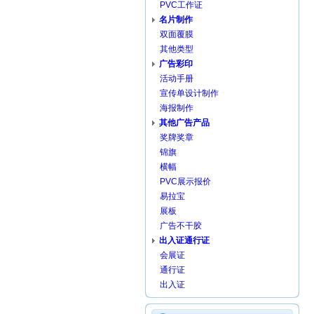
PVC工作证
名片制作
双面覆膜
其他类型
广告彩印
活动手册
宣传单设计制作
海报制作
其他广告产品
奖牌奖章
锦旗
横幅
PVC展示报价
易拉宝
展板
广告不干胶
出入证通行证
会展证
通行证
出入证