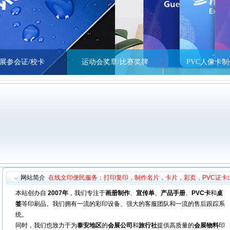
展参会证/校卡
运动会奖章/比赛奖牌
PVC人像卡制
网站简介
在线文印便民服务：打印复印，制作名片，卡片，彩页，PVC证卡
本站创办自
2007年
，我们专注于
画册制作
、
宣传单
、
产品手册
、
PVC卡
和
桌
签
等印刷品。我们拥有一流的彩印设备、强大的客服团队和一流的售后跟踪系
统。
同时，我们也致力于为
泰安地区
的
会展公司
和
旅行社
提供高质量的
会展物料
印